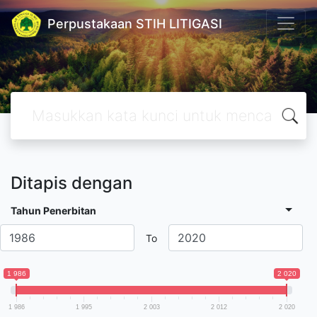
Perpustakaan STIH LITIGASI
Ditapis dengan
Tahun Penerbitan
To
1 986
2 020
1 986
1 995
2 003
2 012
2 020