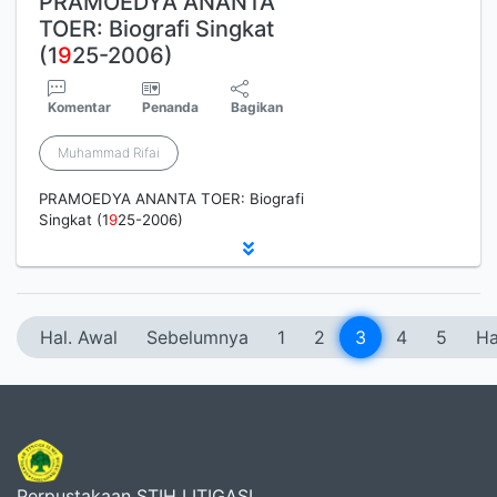
PRAMOEDYA ANANTA
TOER: Biografi Singkat
(1
9
25-2006)
Komentar
Penanda
Bagikan
Muhammad Rifai
PRAMOEDYA ANANTA TOER: Biografi
Singkat (1
9
25-2006)
Hal. Awal
Sebelumnya
1
2
3
4
5
Ha
Perpustakaan STIH LITIGASI