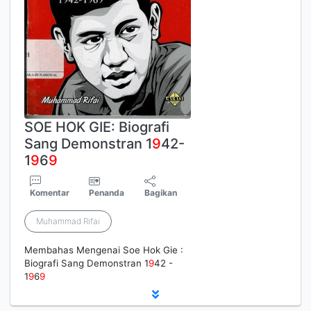
SOE HOK GIE: Biografi
Sang Demonstran 1
9
42-
1
9
6
9
Komentar
Penanda
Bagikan
Muhammad Rifai
Membahas Mengenai Soe Hok Gie :
Biografi Sang Demonstran 1
9
42 -
1
9
6
9