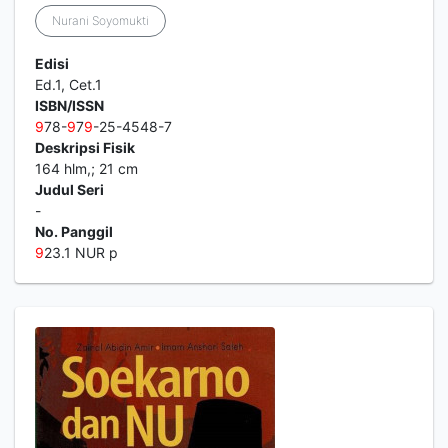
Nurani Soyomukti
Edisi
Ed.1, Cet.1
ISBN/ISSN
9
78-
9
7
9
-25-4548-7
Deskripsi Fisik
164 hlm,; 21 cm
Judul Seri
-
No. Panggil
9
23.1 NUR p