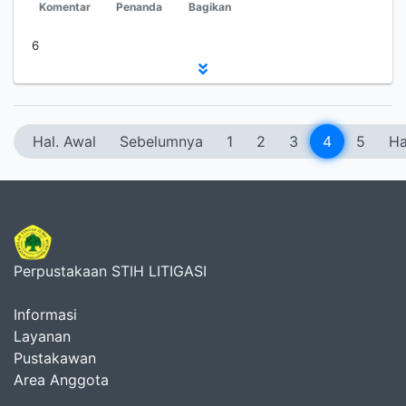
Komentar
Penanda
Bagikan
6
Hal. Awal
Sebelumnya
1
2
3
4
5
Ha
Perpustakaan STIH LITIGASI
Informasi
Layanan
Pustakawan
Area Anggota