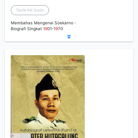
Taufik Adi Susilo
Membahas Mengenai Soekarno :
Biografi Singkat 1
9
01-1
9
70