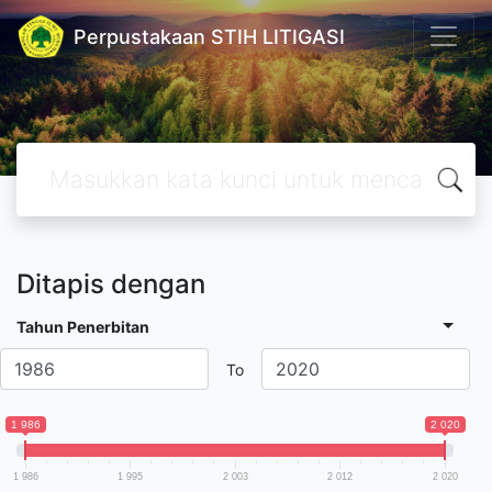
Perpustakaan STIH LITIGASI
Ditapis dengan
Tahun Penerbitan
To
1 986
2 020
1 986
1 995
2 003
2 012
2 020