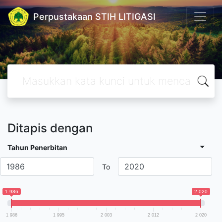
Perpustakaan STIH LITIGASI
Ditapis dengan
Tahun Penerbitan
To
1 986
2 020
1 986
1 995
2 003
2 012
2 020