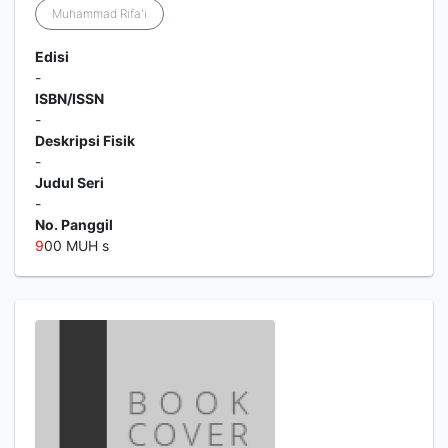
Muhammad Rifa'i
Edisi
-
ISBN/ISSN
-
Deskripsi Fisik
-
Judul Seri
-
No. Panggil
9
00 MUH s