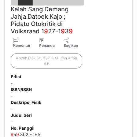
Kelah Sang Demang
Jahja Datoek Kajo ;
Pidato Otokritik di
Volksraad 1
9
27-1
9
3
9
Komentar
Penanda
Bagikan
Azizah Etek, Mursyid A.M., dan Arfan
B.R
Edisi
-
ISBN/ISSN
-
Deskripsi Fisik
-
Judul Seri
-
No. Panggil
9
5
9
.802 ETE k