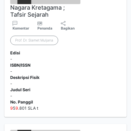
Nagara Kretagama ;
Tafsir Sejarah
Komentar
Penanda
Bagikan
Prof. Dr. Slamet Muljana
Edisi
-
ISBN/ISSN
-
Deskripsi Fisik
-
Judul Seri
-
No. Panggil
9
5
9
.801 SLA t