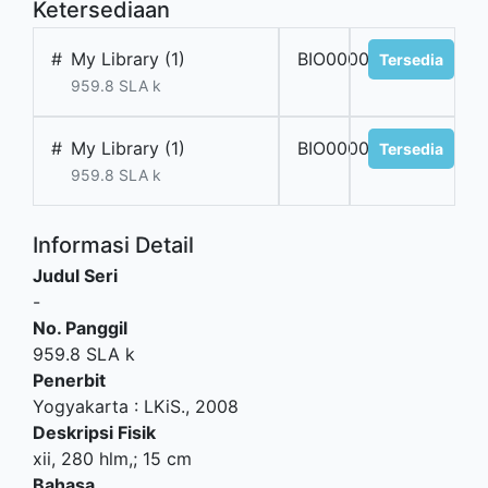
Ketersediaan
#
My Library (1)
BIO00001KSD
Tersedia
959.8 SLA k
#
My Library (1)
BIO00002KSD
Tersedia
959.8 SLA k
Informasi Detail
Judul Seri
-
No. Panggil
959.8 SLA k
Penerbit
Yogyakarta
:
LKiS
.,
2008
Deskripsi Fisik
xii, 280 hlm,; 15 cm
Bahasa