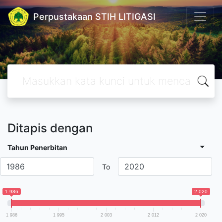
Perpustakaan STIH LITIGASI
Ditapis dengan
Tahun Penerbitan
To
1 986
2 020
1 986
1 995
2 003
2 012
2 020