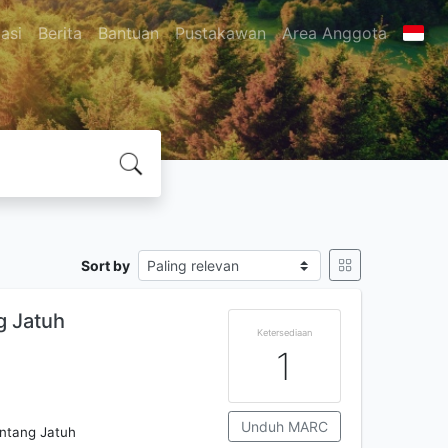
asi
Berita
Bantuan
Pustakawan
Area Anggota
Sort by
g Jatuh
Ketersediaan
1
Unduh MARC
intang Jatuh