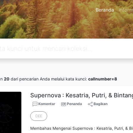
Beranda
Inform
an
20
dari pencarian Anda melalui kata kunci:
callnumber=8
Supernova : Kesatria, Putri, & Bintan
Komentar
Penanda
Bagikan
DEE
Membahas Mengenai Supernova : Kesatria, Putri, & B