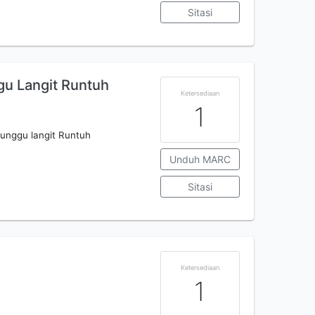
Sitasi
gu Langit Runtuh
Ketersediaan
1
unggu langit Runtuh
Unduh MARC
Sitasi
Ketersediaan
1