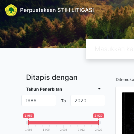
Perpustakaan STIH LITIGASI
Ditapis dengan
Ditemuk
Tahun Penerbitan
To
1 986
2 020
1 986
1 995
2 003
2 012
2 020