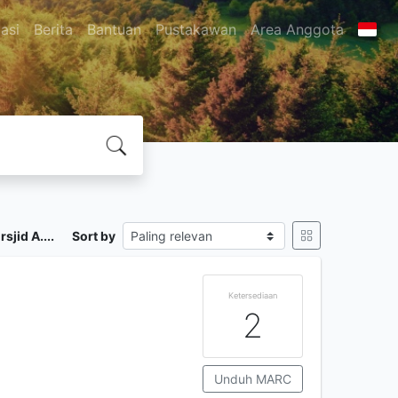
asi
Berita
Bantuan
Pustakawan
Area Anggota
jid A....
Sort by
Ketersediaan
2
Unduh MARC