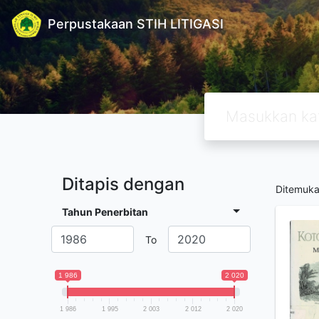
Perpustakaan STIH LITIGASI
Ditapis dengan
Ditemuk
Tahun Penerbitan
To
1 986
2 020
1 986
1 995
2 003
2 012
2 020