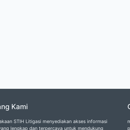
ang Kami
akaan STIH Litigasi menyediakan akses informasi
m
ang lengkap dan terpercaya untuk mendukung
p