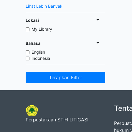
Lihat Lebih Banyak
Lokasi
My Library
Bahasa
English
Indonesia
Terapkan Filter
Tent
Perpustakaan STIH LITIGASI
Perpust
hukum y