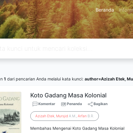
Beranda
Inform
an
1
dari pencarian Anda melalui kata kunci:
author=Azizah Etek, Murs
Koto Gadang Masa Kolonial
Komentar
Penanda
Bagikan
Azizah
Etek
,
Mursjid
A.M.,
Arfan
B.R.
Membahas Mengenai Koto Gadang Masa Kolonial