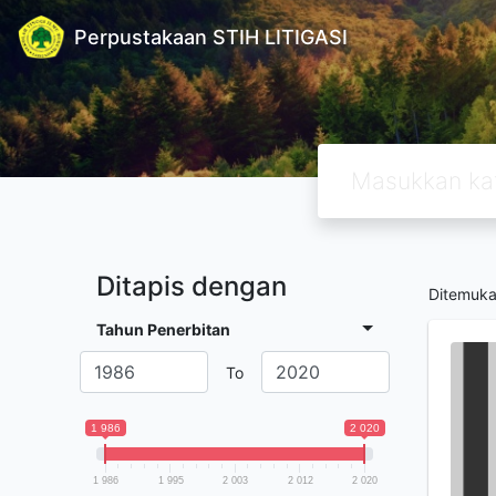
Perpustakaan STIH LITIGASI
Ditapis dengan
Ditemuk
Tahun Penerbitan
To
1 986
2 020
1 986
1 995
2 003
2 012
2 020