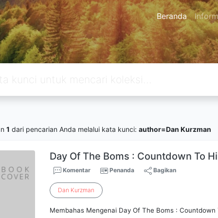
Beranda
Inform
an
1
dari pencarian Anda melalui kata kunci:
author=Dan Kurzman
Day Of The Boms : Countdown To H
Komentar
Penanda
Bagikan
Dan
Kurzman
Membahas Mengenai Day Of The Boms : Countdown 