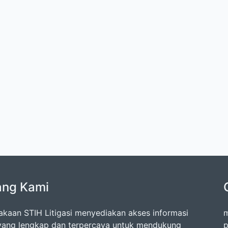
ang Kami
akaan STIH Litigasi menyediakan akses informasi
m
ang lengkap dan terpercaya untuk mendukung
p