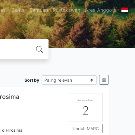
asi
Berita
Bantuan
Pustakawan
Area Anggota
Sort by
irosima
Ketersediaan
2
Unduh MARC
To Hirosima