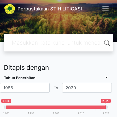
Perpustakaan STIH LITIGASI
Ditapis dengan
Tahun Penerbitan
To
1 986
2 020
1 986
1 995
2 003
2 012
2 020